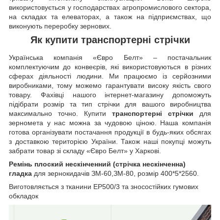
використовується у господарствах агропромислового сектора,
на складах та елеваторах, а також на підприємствах, що
виконують переробку зернових.
Як купити транспортерні стрічки
Українська компанія «Євро Белт» – постачальник
комплектуючим до конвеєрів, які використовуються в різних
сферах діяльності людини. Ми працюємо із серйозними
виробниками, тому можемо гарантувати високу якість свого
товару. Фахівці нашого інтернет-магазину допоможуть
підібрати розмір та тип стрічки для вашого виробництва
максимально точно. Купити
транспортерні стрічки
для
зерномета у нас можна за чудовою ціною. Наша компанія
готова організувати постачання продукції в будь-яких обсягах
з доставкою територією України. Також наші покупці можуть
забрати товар зі складу «Євро Белт» у Харкові.
Ремінь плоский нескінченний (стрічка нескінченна)
гладка
для зернокидачів ЗМ-60,ЗМ-80, розмір 400*5*2560.
Виготовляється з тканини ЕР500/3 та зносостійких гумових
обкладок