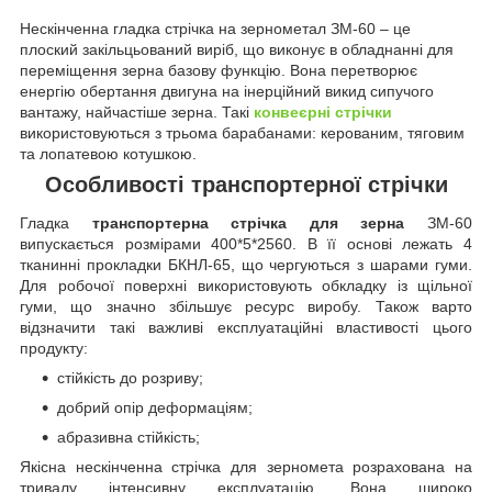
Нескінченна гладка стрічка на зернометал ЗМ-60 – це
плоский закільцьований виріб, що виконує в обладнанні для
переміщення зерна базову функцію. Вона перетворює
енергію обертання двигуна на інерційний викид сипучого
вантажу, найчастіше зерна. Такі
конвеєрні стрічки
використовуються з трьома барабанами: керованим, тяговим
та лопатевою котушкою.
Особливості транспортерної стрічки
Гладка
транспортерна стрічка для зерна
ЗМ-60
випускається розмірами 400*5*2560. В її основі лежать 4
тканинні прокладки БКНЛ-65, що чергуються з шарами гуми.
Для робочої поверхні використовують обкладку із щільної
гуми, що значно збільшує ресурс виробу. Також варто
відзначити такі важливі експлуатаційні властивості цього
продукту:
стійкість до розриву;
добрий опір деформаціям;
абразивна стійкість;
Якісна нескінченна стрічка для зерномета розрахована на
тривалу інтенсивну експлуатацію. Вона широко