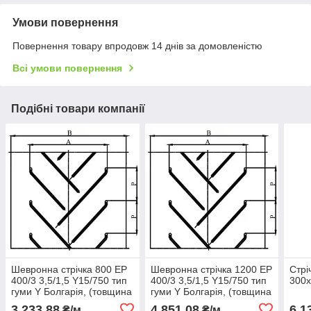
Умови повернення
Повернення товару впродовж 14 днів за домовленістю
Всі умови повернення
Подібні товари компанії
Шевронна стрічка 800 EP
Шевронна стрічка 1200 EP
Стрі
400/3 3,5/1,5 Y15/750 тип
400/3 3,5/1,5 Y15/750 тип
300х
гуми Y Болгарія, (товщина
гуми Y Болгарія, (товщина
8 мм)
8 мм)
3 233,88
4 851,08
6 1
₴/м
₴/м