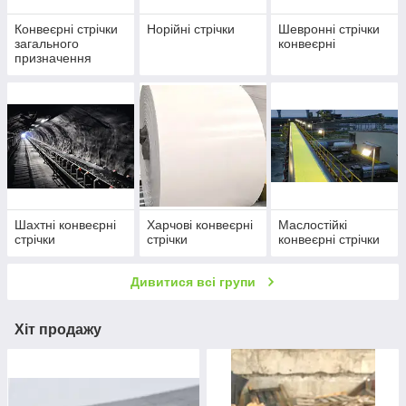
Конвеєрні стрічки
Норійні стрічки
Шевронні стрічки
загального
конвеєрні
призначення
Шахтні конвеєрні
Харчові конвеєрні
Маслостійкі
стрічки
стрічки
конвеєрні стрічки
Дивитися всі групи
Хіт продажу