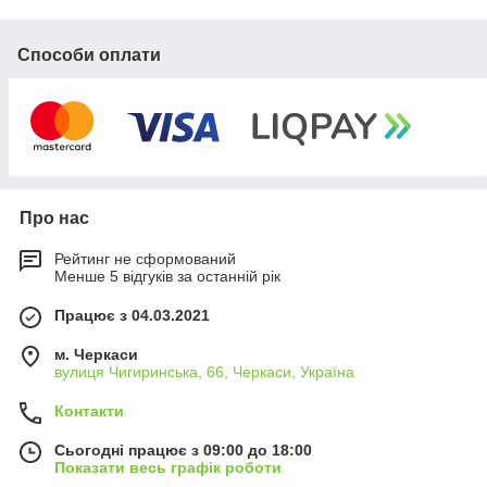
Конвеєрні стрічки
від
Способи оплати
постачальника
а також комплектуючі до них
Конвеєрні стрічки
будь-якого типу
Про нас
Рейтинг не сформований
Менше 5 відгуків за останній рік
Вулканізація (Стикування)
конвеєрних стрічок
Працює з 04.03.2021
м. Черкаси
Гумування (футерування)
барабанів та роликів
вулиця Чигиринська, 66, Черкаси, Україна
Контакти
Сьогодні працює з 09:00 до 18:00
Показати весь графік роботи