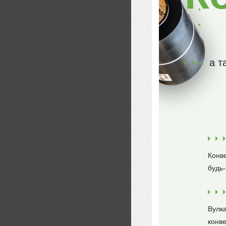
а т
Конве
будь-
Вулка
конве