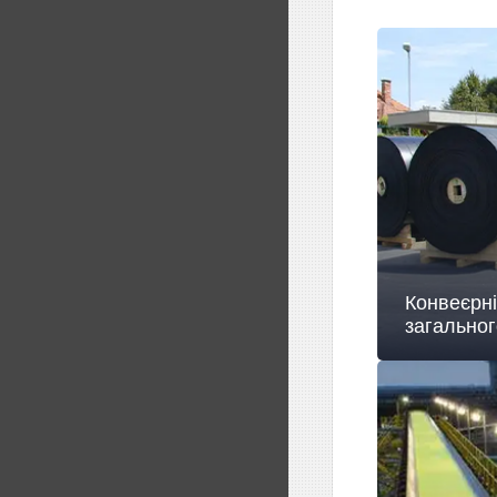
Конвеєрні
загально