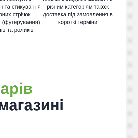
ії та стикування
різним категоріям також
них стрічок.
доставка під замовлення в
 (футерування)
короткі терміни
ів та роликів
арів
магазині