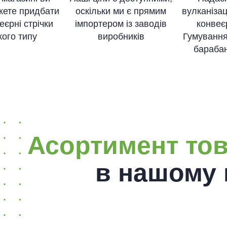
жете придбати
оскільки ми є прямим
вулканізац
еєрні стрічки
імпортером із заводів
конвеєр
кого типу
виробників
Гумування
барабан
Асортимент тов
в нашому 