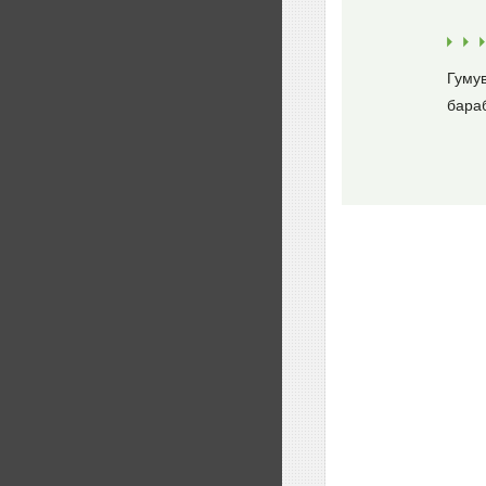
Гуму
бараб