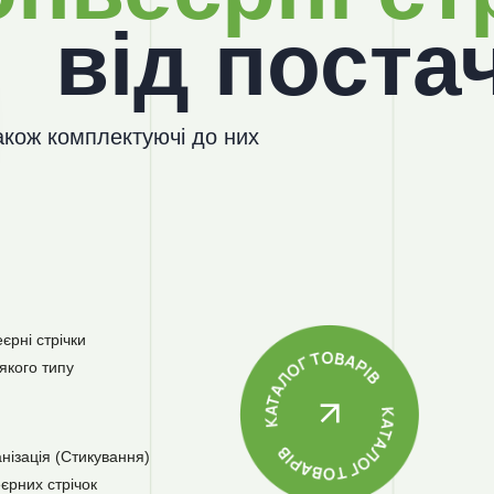
від поста
акож комплектуючі до них
єрні стрічки
якого типу
нізація (Стикування)
єрних стрічок