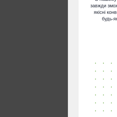
завжди змо
якісні конв
будь-я