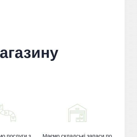
агазину
о послуги з
Маємо складські запаси по