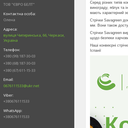
Серед різних типів к
ТОВ "ЄВРО БЕЛТ"
винограду, яблук та і
мають характерний зе
Олена
Стрічки Savagreen до
мм. Вони також досту
Стрічки Savagreen ви
вулиця Чигиринська, 66, Черкаси,
щодо безпеки харчови
Україна
Наші конвеєрні стріч
Іспанії
+380 (99) 187-30-03
+380 (68) 187-30-03
+380 (67) 611-15-33
0676111533@ukr.net
+380676111533
К
+380676111533