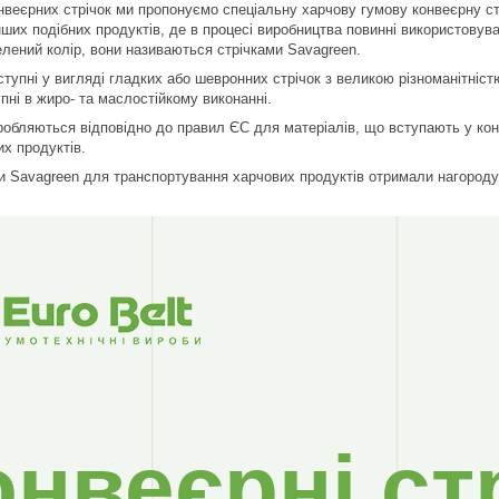
онвеєрних стрічок ми пропонуємо спеціальну харчову гумову конвеєрну ст
нших подібних продуктів, де в процесі виробництва повинні використовува
лений колір, вони називаються стрічками Savagreen.
ступні у вигляді гладких або шевронних стрічок з великою різноманітніст
пні в жиро- та маслостійкому виконанні.
робляються відповідно до правил ЄС для матеріалів, що вступають у кон
х продуктів.
ки Savagreen для транспортування харчових продуктів отримали нагороду з
онвеєрні ст