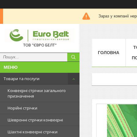
Зараз у компанії не
ТОВ "ЄВРО БЕЛТ"
Т
ГОЛОВНА
П
Товари та послуги
Конвеєрні стрічки загального
призначення
Норійні стрічки
Шевронні стрічки конвеєрні
Шахтні конвеєрні стрічки