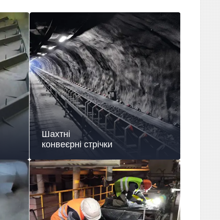
Шахтні
конвеєрні стрічки