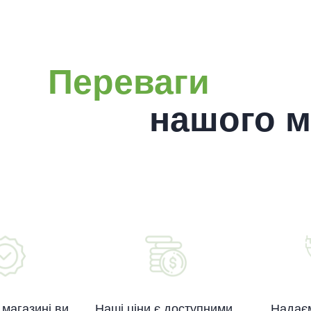
Переваги
нашого м
магазині ви
Наші ціни є доступними,
Надаєм