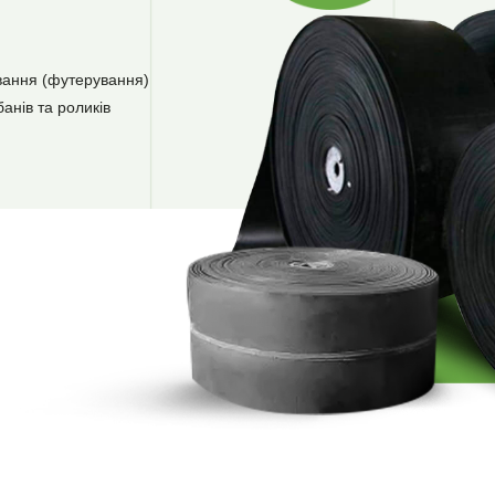
вання (футерування)
анів та роликів