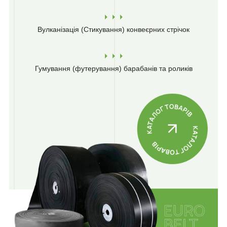
Вулканізація (Стикування)
конвеєрних стрічок
Гумування (футерування)
барабанів та роликів