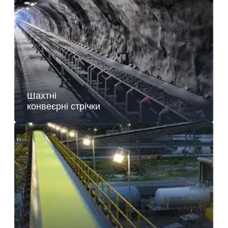
Шахтні
конвеєрні стрічки