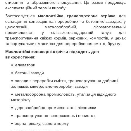
стирання та абразивного зношування. Це разом продовжує
експлуатаційний термін виробу.
Застосовується
маслостійка транспортерна стрічка
для
оснащення конвеєрів на переробних та бетонних заводах, у
целюлозній, металообробній, лісозаготівельній
промисловості, у сільськогосподарській галузі для
транспортування свіжих кормів, зернових, компостів, у цехах
та сортувальних машинах для перероблення сміття, брухту.
Маслостійкі конвеєрні стрічки підходять для
використання:
елеватори
бетонні заводи
заводи з переробки сміття, транспортування добрив і
залишків, мінерально-переробні заводи
металообробна промисловість, утилізація відхідного
матеріалу
деревообробна промисловість і лісопилки
транспортування випорожнень і нечистот,
зерна, ріпаку, свіжого корму