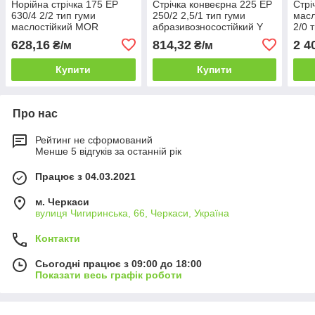
Норійна стрічка 175 EP
Стрічка конвеєрна 225 EP
Стрі
630/4 2/2 тип гуми
250/2 2,5/1 тип гуми
масл
маслостійкий MOR
абразивозносостійкий Y
2/0 
Болгария, (товщина
виробництва "SAVA",
виро
628,16
814,32
2 4
₴/м
₴/м
8,5мм)
(товщина 6 мм)
(тов
Купити
Купити
Про нас
Рейтинг не сформований
Менше 5 відгуків за останній рік
Працює з 04.03.2021
м. Черкаси
вулиця Чигиринська, 66, Черкаси, Україна
Контакти
Сьогодні працює з 09:00 до 18:00
Показати весь графік роботи