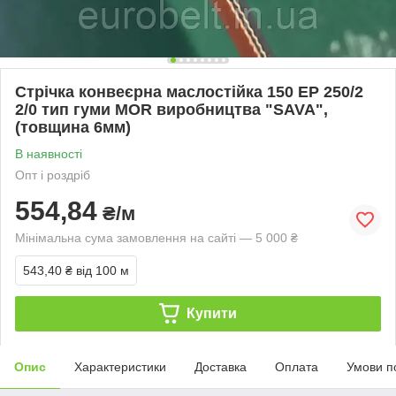
Стрічка конвеєрна маслостійка 150 EP 250/2
2/0 тип гуми MOR виробництва "SAVA",
(товщина 6мм)
В наявності
Опт і роздріб
554,84
₴/м
Мінімальна сума замовлення на сайті — 5 000 ₴
543,40 ₴
від 100 м
Купити
Опис
Характеристики
Доставка
Оплата
Умови п