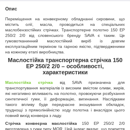
Опис
Переміщення на конвеєрному обладнанні сировини, що
містить олії, масла, проводиться на спеціальних
маслобензостійких стрічках. Транспортерне полотно 150 EP
250/2 2/0 від словенського бренду SAVA є таким. Це
гумовотканинний маслостійкий виріб із довгим
експлуатаційним терміном та гарною якістю, підтвердженими
на кожному етапі виробництва.
Маслостійка транспортерна стрічка 150
EP 250/2 2/0 – особливості,
характеристики
Маслостійка стрічка
від SAVA призначена для
транспортування матеріалів із високим вмістом оливи, жирів,
які негативно впливають на полотно, провокуючи розбухання
синтетичної гуми, її деформацію, вигинання. Наслідками
такого впливу буде передчасне зношування обкладок,
труднощі з прямолінійністю ходу полотна і внаслідок цього
повний вихід конвеєра з ладу.
Стрічка конвеєрна маслостійка
150 EP 250/2 2/0
виготовлена з гуми типу MOR. Цей індекс вказує, що покриття