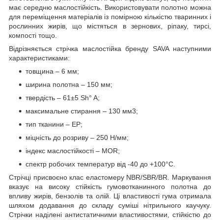
має середню маслостійкість. Використовувати полотно можна
для переміщення матеріалів із помірною кількістю тваринних і
рослинних жирів, що містяться в зернових, ріпаку, тирсі,
компості тощо.
Відрізняється стрічка маслостійка бренду SAVA наступними
характеристиками:
товщина – 6 мм;
ширина полотна – 150 мм;
твердість – 61±5 Sh° A;
максимальне стирання – 130 мм3;
тип тканини – EP;
міцність до розриву – 250 Н/мм;
індекс маслостійкості – MOR;
спектр робочих температур від -40 до +100°С.
Стрічці присвоєно клас еластомеру NBR/SBR/BR. Маркування
вказує на високу стійкість гумовотканинного полотна до
впливу жирів, бензолів та олій. Ці властивості гума отримала
шляхом додавання до складу суміші нітрильного каучуку.
Стрічки наділені антистатичними властивостями, стійкістю до