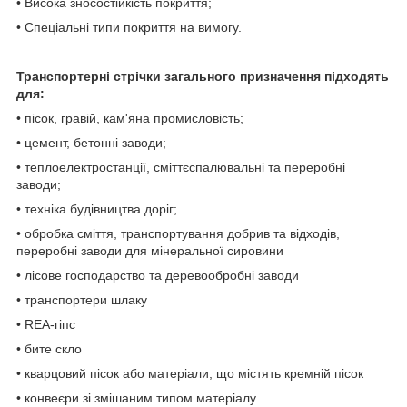
• Висока зносостійкість покриття;
• Спеціальні типи покриття на вимогу.
Транспортерні стрічки загального призначення підходять
для:
• пісок, гравій, кам'яна промисловість;
• цемент, бетонні заводи;
• теплоелектростанції, сміттєспалювальні та переробні
заводи;
• техніка будівництва доріг;
• обробка сміття, транспортування добрив та відходів,
переробні заводи для мінеральної сировини
• лісове господарство та деревообробні заводи
• транспортери шлаку
• REA-гіпс
• бите скло
• кварцовий пісок або матеріали, що містять кремній пісок
• конвеєри зі змішаним типом матеріалу