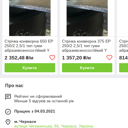
Стрічка конвеєрна 650 EP
Стрічка конвеєрна 375 EP
Стрі
250/2 2,5/1 тип гуми
250/2 2,5/1 тип гуми
250/
абразивозносостійкий Y
абразивозносостійкий Y
абра
виробництва "SAVA",
виробництва "SAVA",
виро
2 352,48
1 357,20
814
₴/м
₴/м
(товщина 6 мм)
(товщина 6 мм)
(тов
Купити
Купити
Про нас
Рейтинг не сформований
Менше 5 відгуків за останній рік
Працює з 04.03.2021
м. Черкаси
вулиця Чигиринська, 66, Черкаси, Україна