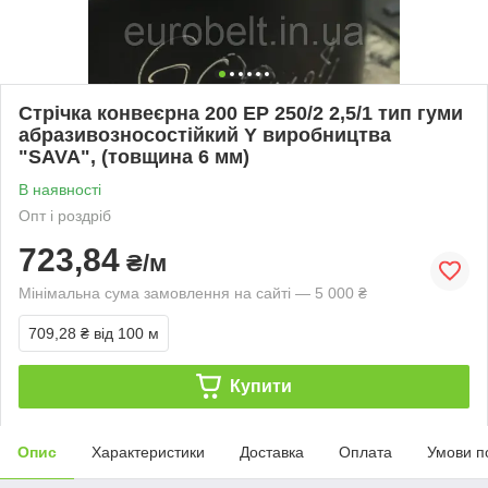
Стрічка конвеєрна 200 EP 250/2 2,5/1 тип гуми
абразивозносостійкий Y виробництва
"SAVA", (товщина 6 мм)
В наявності
Опт і роздріб
723,84
₴/м
Мінімальна сума замовлення на сайті — 5 000 ₴
709,28 ₴
від 100 м
Купити
Опис
Характеристики
Доставка
Оплата
Умови п