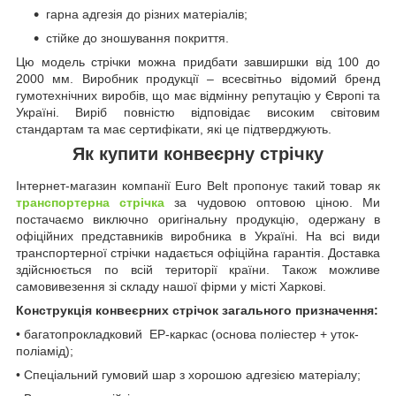
гарна адгезія до різних матеріалів;
стійке до зношування покриття.
Цю модель стрічки можна придбати завширшки від 100 до
2000 мм. Виробник продукції – всесвітньо відомий бренд
гумотехнічних виробів, що має відмінну репутацію у Європі та
Україні. Виріб повністю відповідає високим світовим
стандартам та має сертифікати, які це підтверджують.
Як купити конвеєрну стрічку
Інтернет-магазин компанії Euro Belt пропонує такий товар як
транспортерна стрічка
за чудовою оптовою ціною. Ми
постачаємо виключно оригінальну продукцію, одержану в
офіційних представників виробника в Україні. На всі види
транспортерної стрічки надається офіційна гарантія. Доставка
здійснюється по всій території країни. Також можливе
самовивезення зі складу нашої фірми у місті Харкові.
Конструкція конвеєрних стрічок загального призначення:
• багатопрокладковий ЕР-каркас (основа поліестер + уток-
поліамід);
• Спеціальний гумовий шар з хорошою адгезією матеріалу;