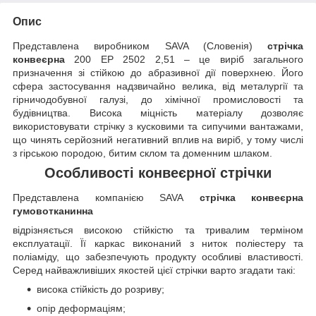
Опис
Представлена виробником SAVA (Словенія)
стрічка
конвеєрна
200 EP 2502 2,51 – це виріб загального
призначення зі стійкою до абразивної дії поверхнею. Його
сфера застосування надзвичайно велика, від металургії та
гірничодобувної галузі, до хімічної промисловості та
будівництва. Висока міцність матеріалу дозволяє
використовувати стрічку з кусковими та сипучими вантажами,
що чинять серйозний негативний вплив на виріб, у тому числі
з гірською породою, битим склом та доменним шлаком.
Особливості конвеєрної стрічки
Представлена компанією SAVA
стрічка конвеєрна
гумовотканинна
відрізняється високою стійкістю та тривалим терміном
експлуатації. Її каркас виконаний з ниток поліестеру та
поліаміду, що забезпечують продукту особливі властивості.
Серед найважливіших якостей цієї стрічки варто згадати такі:
висока стійкість до розриву;
опір деформаціям;