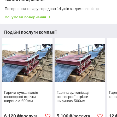
Повернення товару впродовж 14 днів за домовленістю
Всі умови повернення
Подібні послуги компанії
Гаряча вулканізація
Гаряча вулканізація
Гаря
конвеєрної стрічки
конвеєрної стрічки
конв
шириною 600мм
шириною 500мм
6 120
5 100
12
₴/послуга
₴/послуга
₴