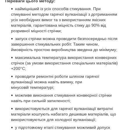
Переваги цього методу:
найміцніший із усіх способів стикування. При
стикуванні методом гарячої вулканізації з дотриманням
усіх необхідних вимог та з використанням якісних
матеріалів, гарантована міцність стику до 90% від
розривної міцності стрічки;
запуск стрічки можна проводити безпосередньо після
завершення стикувальних робіт. Таким чином,
ймовірність простою виробництва зведена до мінімуму;
максимальна температура використання конвеєрних
стрічок (за умови використання спеціальних матеріалів)
+200°С;
проводити ремонтні роботи шляхом гарячої
вулканізації можна навіть взимку, при
мінусовій температурі;
можливе виконання стикування конвеєрної стрічки
навіть при сильній запиленості;
використовуються для гарячої вулканізації витратні
матеріали коштують набагато дешевше матеріалів, що
використовуються для холодної вулканізації;
у підготовчому етапі стикування можливий допуск