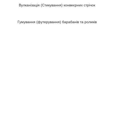
Вулканізація (Стикування)
конвеєрних стрічок
Гумування (футерування)
барабанів та роликів